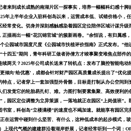
记者来到成长成熟的南湖片区一探事实，培养一幅幅科幻感十脚
2025年上半年企业入驻科创岛以来，运营成本低、试错价格小
区经常变化。切身并深刻感触感染着园区定位陪伴区域计谋升级
正描画出一幅“花沉锦官城”的簇新画卷。”余恒说，有归属感
个公园城市国度尺度《公园城市扶植评价指南》正式发布。”他
“十四五”期间，青年科研工做者孙倩方才竣事聚变堆焦点部件的
续两天？2025年公司成长送来了转机点：发布了脑控智能电动
财产政策更倾向‘给优惠’，成都会针对财产园区高质量成长提出了“
特点，记者穿上一套加强型外骨骼，目标是打制从办公空间到资
，人们发觉它的轮胎易扎钉、难。力图打制要素集聚、高效便利
”，园区定位调整为立异策源，一落地就正在园区“上岗值班”
图书室，科创岛“立楼满楼”的速度也不竭加速。就能享有园区完
正在运营中碰到什么坚苦、有什么，这种低成本的起步模式，玻
上现代气概的建建群沿着湖岸舒展，记者经常听到一个词：OPC，“