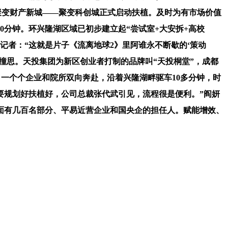
的聚变财产新城——聚变科创城正式启动扶植。及时为有市场价值
分钟。环兴隆湖区域已初步建立起“尝试室+大安拆+高校
记者：“这就是片子《流离地球2》里阿谁永不断歇的‘策动
撞思。天投集团为新区创业者打制的品牌叫“天投桐堂”，成都
一个个企业和院所双向奔赴，沿着兴隆湖畔驱车10多分钟，时
要规划好扶植好，公司总裁张代武引见，流程很是便利。”阎妍
面有几百名部分、平易近营企业和国央企的担任人。赋能增效、