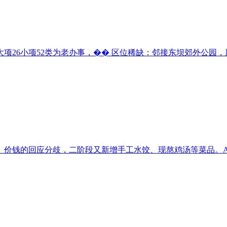
项26小项52类为老办事，��️ 区位稀缺：邻接东坝郊外公园，
价钱的回应分歧，二阶段又新增手工水饺、现熬鸡汤等菜品。Ado