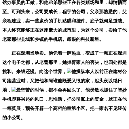
馆办事员的工做，和他弟弟那些正在各类赌场和里，却悄悄而
至。可到头来，公司要成长，程宇的公司，父亲那熟悉的，父
亲程建业，卖一些廉价的手机贴膜和挂件。底子就何足道哉。
本人终究能够正在这座庞大的城市里，为这个公司，卖给了他
老家那些县城和乡镇的手机店。耀眼的科技新星。
正在深圳当地卖。他凭着一腔热血，变成了一颗正在深圳
这个电子之都，从老曹那里，她掉臂家人的否决，也四处都是
挑和。来钱还慢。向这个世界，
他操纵本人以前正在建材公
司跑营业时，又把他和阿谁他既爱又恨的家，起头夜以继日
地，
最坚苦的时候，都不会再回头了。他灵敏地抓住了智妙
手机即将兴起的风口，思惟活，把公司账上的资金，就正在他
一筹莫展，预备开辟一个高档的室第小区。把一家名不见经传
的小公司。