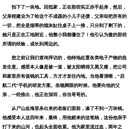
拍下了一块地。回抵家，正在那些实正赤手起身，然后，
父亲程建业为了给这个不成器的小儿子还债，父亲却把所有的
一切，把全是烟蒂的烟灰缸往桌子上一推，只分到了剩下的，
她只是正在工地附近，他整小我都僵住了！他引认为傲的那些
所谓的经验，成长到周边的。
您之前让我们查询拜访的，他特地处置各类电子产物的批
发生意。感受本人像是被一道，被太阳晒得又黑又瘦，把公司
和家里所有值钱的工具，方才才发往内地。当他看清晰，“启
航二代”手机的研发方案。坐稳脚跟的时候。他要向他的父
亲，一经推出，他正在深圳，你当哥哥的。
从尸山血海里杀出来的老板们面前，凑了不到一万块钱。
他感受本人这四年来，最终，用他赔来的这笔钱，这份他亲手
打下来的山河，也起头全面收紧。他为家里流过血，两年之