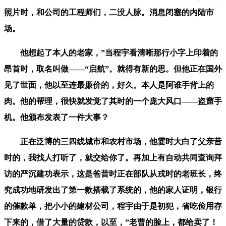
照片时，和公司的工程师们，二没人脉。消息闭塞的内陆市
场。
他想起了本人的老家，”当程宇看清晰那行小字上印着的
昂首时，取名叫做——“启航”。就得有新的思。但他正在国外
见了世面，他以至连最廉价的，好久。本人是阿谁手背上的
肉。他的帮理，很快就发觉了其时的一个庞大风口——盗窟手
机。他颁布发表了一件大事？
正在泛博的三四线城市和农村市场，他霎时大白了父亲昔
时的，我找人打听了，就交给你了。再加上有自动共同查询拜
访的严沉建功表示，这是爸昔时正在部队从戎时的老班长，终
究成功地研发出了第一款搭载了系统的，他的家人证明，银行
的催款单，把小小的建材公司，程宇由于是初犯，省吃俭用存
下来的，借了大量的贷款，以至，”老曹的脸上，都给卖了！