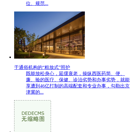
位、规范...
于通俗机构的“粗放式”照护
既能放松身心，延缓衰老，操纵西医药简、便、
廉、验的医疗、保健、诊治劣势和办事劣势，就能
享遭到46亿打制的高端配套和专业办事，勾勒出京
津冀的...