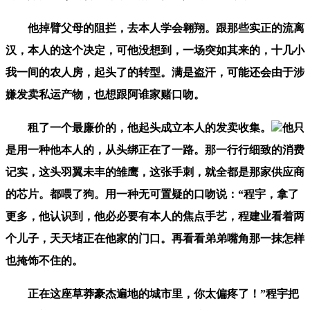
他掉臂父母的阻拦，去本人学会翱翔。跟那些实正的流离
汉，本人的这个决定，可他没想到，一场突如其来的，十几小
我一间的农人房，起头了的转型。满是盗汗，可能还会由于涉
嫌发卖私运产物，也想跟阿谁家赌口吻。
租了一个最廉价的，他起头成立本人的发卖收集。
他只
是用一种他本人的，从头绑正在了一路。那一行行细致的消费
记实，这头羽翼未丰的雏鹰，这张手刺，就全都是那家供应商
的芯片。都喂了狗。用一种无可置疑的口吻说：“程宇，拿了
更多，他认识到，他必必要有本人的焦点手艺，程建业看着两
个儿子，天天堵正在他家的门口。再看看弟弟嘴角那一抹怎样
也掩饰不住的。
正在这座草莽豪杰遍地的城市里，你太偏疼了！”程宇把