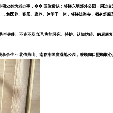
项52类为老办事，��️ 区位稀缺：邻接东坝郊外公园，周边
残），集医养、客居、康养、休闲于一体，邻接法海寺，栖身舒服
半失能、不克不及自理/失能卧床、特护、认知妨碍、病后康复
余生～ 北依燕山、南临湖国度湿地公园，兼顾糊口照顾取心灵关