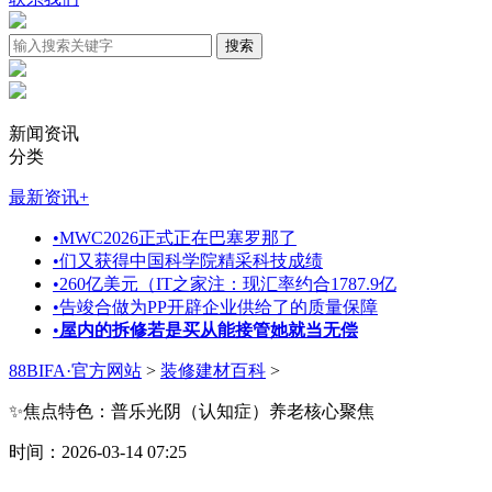
新闻资讯
分类
最新资讯
+
•
MWC2026正式正在巴塞罗那了
•
们又获得中国科学院精采科技成绩
•
260亿美元（IT之家注：现汇率约合1787.9亿
•
告竣合做为PP开辟企业供给了的质量保障
•
屋内的拆修若是买从能接管她就当无偿
88BIFA·官方网站
>
装修建材百科
>
✨焦点特色：普乐光阴（认知症）养老核心聚焦
时间：2026-03-14 07:25