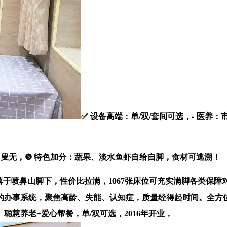
✅ 设备高端：单/双/套间可选，▫️ 医养
叟无，❺ 特色加分：蔬果、淡水鱼虾自给自脚，食材可逃溯！
落于喷鼻山脚下，性价比拉满，1067张床位可充实满脚各类保
的办事系统，聚焦高龄、失能、认知症，质量经得起时间。全方位
慧养老+爱心帮餐，单/双可选，2016年开业，