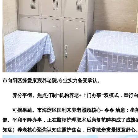
市向阳区缘爱康宸养老院,专业实力备受承认。
养分平衡。焦点打制“机构养老+上门办事”双模式，奉行白
可摘果蔬。市海淀区国利来养老照顾核心▫️ �� 治愈：坐
健、平和平静办事，正在脑梗护理取术后康复范畴构成了成熟
知症）养老核心聚焦认知症照护焦点，日常散步赏景惬意舒心。聪