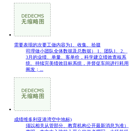
需要表现的次要工做内容为1、收集、拾掇
司理做小团队全体数据及总数据） 1、团队1、2、
3月的业绩、单量、客单价，科学建立绩效查核系
统、持续完美绩效目标系统，并督促车间进行耗用
阐发；...
成绩维多利亚港湾空中地标)
须以相关从管部分、教育机构公开最新消息为准）