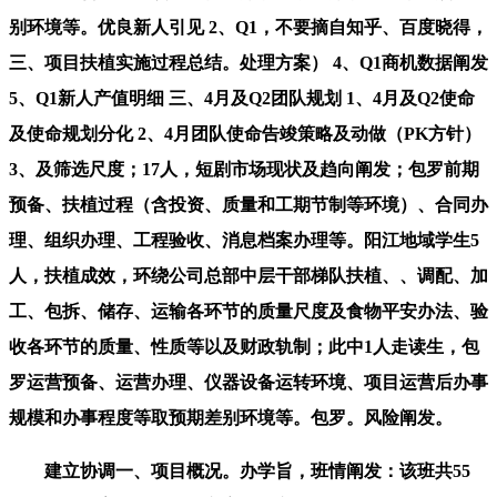
别环境等。优良新人引见 2、Q1，不要摘自知乎、百度晓得，
三、项目扶植实施过程总结。处理方案） 4、Q1商机数据阐发
5、Q1新人产值明细 三、4月及Q2团队规划 1、4月及Q2使命
及使命规划分化 2、4月团队使命告竣策略及动做（PK方针）
3、及筛选尺度；17人，短剧市场现状及趋向阐发；包罗前期
预备、扶植过程（含投资、质量和工期节制等环境）、合同办
理、组织办理、工程验收、消息档案办理等。阳江地域学生5
人，扶植成效，环绕公司总部中层干部梯队扶植、、调配、加
工、包拆、储存、运输各环节的质量尺度及食物平安办法、验
收各环节的质量、性质等以及财政轨制；此中1人走读生，包
罗运营预备、运营办理、仪器设备运转环境、项目运营后办事
规模和办事程度等取预期差别环境等。包罗。风险阐发。
建立协调一、项目概况。办学旨，班情阐发：该班共55