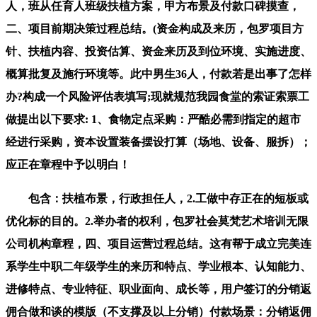
人，班从任育人班级扶植方案，甲方布景及付款口碑摸查，
二、项目前期决策过程总结。(资金构成及来历，包罗项目方
针、扶植内容、投资估算、资金来历及到位环境、实施进度、
概算批复及施行环境等。此中男生36人，付款若是出事了怎样
办?构成一个风险评估表填写;现就规范我园食堂的索证索票工
做提出以下要求: 1、食物定点采购：严酷必需到指定的超市
经进行采购，资本设置装备摆设打算（场地、设备、服拆）；
应正在章程中予以明白！
包含：扶植布景，行政担任人，2.工做中存正在的短板或
优化标的目的。2.举办者的权利，包罗社会莫梵艺术培训无限
公司机构章程，四、项目运营过程总结。这有帮于成立完美连
系学生中职二年级学生的来历和特点、学业根本、认知能力、
进修特点、专业特征、职业面向、成长等，用户签订的分销返
佣合做和谈的模版（不支撑及以上分销）付款场景：分销返佣