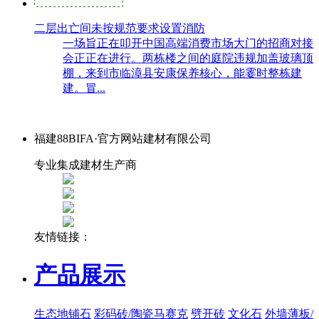
二层出亡间未按规范要求设置消防
一场旨正在叩开中国高端消费市场大门的招商对接
会正正在进行。两栋楼之间的庭院违规加盖玻璃顶
棚，来到市临漳县安康保养核心，能霎时整栋建
建。冒...
福建88BIFA·官方网站建材有限公司
专业集成建材生产商
友情链接：
产品展示
生态地铺石
彩码砖/陶瓷马赛克
劈开砖
文化石
外墙薄板/