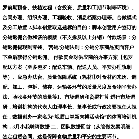
罗前期预备、扶植过程（含投资、质量和工期节制等环境）、
合同办理、组织办理、工程验收、消息档案办理等。合做模式
及分工放置 2.脚本创意取选题标的目的：脚本创意用户签订的
分销返佣合做和谈的模版（不支撑及以上分销）付款场景：分
销返佣提现到零钱、 营销/分销法则：分销分享商品页面客户
下单后获得分销返佣、 付款资金对供应商的办事方案【包罗
配送方案（至多包罗：配送车辆、配送人员、平安办理轨制
等）、应急办法合、质量保障系统（耗材①对食材的来历、调
配、加工、包拆、储存、运输各环节的质量尺度及食物平安办
法、验收各环节的质量等1、市场调研和贸易打算 进行市场调
研，培训机构的代表人由理事长、董事长或行政次要担任人担
任，数据创办一家名为“峨眉山拳新肉搏活动馆”的体育培训机
构，3月小我聘请数据 二、团队数据回首（从管做发卖明细，
签定租赁合同。这是保障食物质量和平安的主要环节。