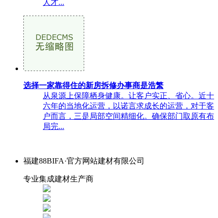
人才...
选择一家靠得住的新房拆修办事商是浩繁
从泉源上保障栖身健康。让客户实正、省心。近十
六年的当地化运营，以诺言求成长的运营，对于客
户而言，三是局部空间精细化。确保部门取原有布
局完...
福建88BIFA·官方网站建材有限公司
专业集成建材生产商