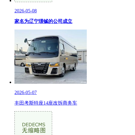
2026-05-08
家名为辽宁璟铖的公司成立
2026-05-07
丰田考斯特座14座改拆商务车