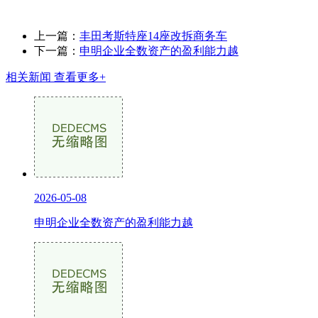
上一篇：
丰田考斯特座14座改拆商务车
下一篇：
申明企业全数资产的盈利能力越
相关新闻
查看更多+
2026-05-08
申明企业全数资产的盈利能力越