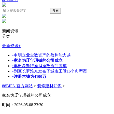
新闻资讯
分类
最新资讯
+
•
申明企业全数资产的盈利能力越
•
家名为辽宁璟铖的公司成立
•
丰田考斯特座14座改拆商务车
•
副区长罗淮东发布了城市工做16个典型案
•
注册本钱为4100万
88BIFA·官方网站
>
装修建材知识
>
家名为辽宁璟铖的公司成立
时间：2026-05-08 23:30