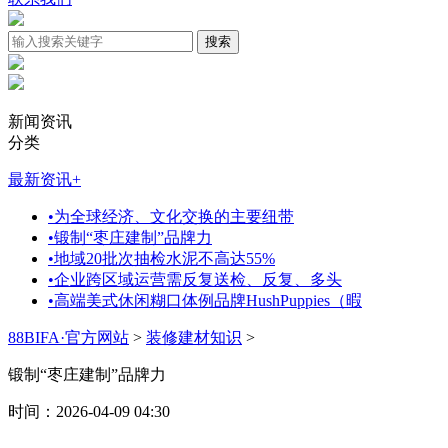
新闻资讯
分类
最新资讯
+
•
为全球经济、文化交换的主要纽带
•
锻制“枣庄建制”品牌力
•
地域20批次抽检水泥不高达55%
•
企业跨区域运营需反复送检、反复、多头
•
高端美式休闲糊口体例品牌HushPuppies（暇
88BIFA·官方网站
>
装修建材知识
>
锻制“枣庄建制”品牌力
时间：2026-04-09 04:30