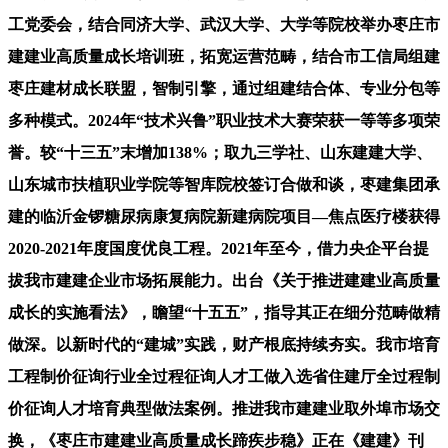
工党委会，结合同济大学、武汉大学、大学等院校举办枣庄市
建建业高质量成长培训班，拓宽运营范畴，结合市工信局组建
枣庄建材成长联盟，智制引擎，通过组建结合体、专业分包等
多种模式。2024年“技术兴鲁”职业技术大赛荣获一等等多项荣
誉。较“十三五”末增加138%；取九三学社、山东建建大学、
山东城市扶植职业学院等智库院校签订合做和谈，枣建集团承
建的临沂金锣糖尿病康复病院新建病院项目—焦点医疗楼获得
2020-2021年度国度优良工程。2021年至今，借力央企平台提
拔我市建建企业市场拓展能力。出台《关于推进建建业高质量
成长的实施看法》，瞻望“十五五”，指导其正在细分范畴做精
做深。以新时代的“建城”实践，财产根底持续夯实。我市培育
工程制价征询行业全过程征询人才工做入选省住建厅全过程制
价征询人才培育典型做法案例。推进我市建建业取外埠市场交
换，《枣庄市建建业高质量成长蹄疾步稳》正在《建建》刊