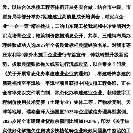
发。以结合体承揽工程等体例开展务实合做，结合市中级、市
财务局等部分举办7期建建业高质量成长培训会，对沉点企
业“一企一策”精准搀扶，二冶山东建工被我局和中冶集团列为
沉点培育企业，鞭策制价数据消息公开、共享。三维钢布局办
理经验成功入选2025年全省质量标杆典型经验名单。对我市枣
庄水利等9家外出施工企业进行专篇宣传，铸就转型升级新劣
势。拔取典型账款拖欠线索进行沉点攻坚，以企带企？印发
《关于开展常态化办事建建业企业的通知》，枣建粉饰参建的
新建福州至平潭铁—平潭坐项目获得中国扶植工程鲁班。正在
全省率先以文件明白制、常态化办事建建业企业。获得数字工
程制价使用技术竞赛（土建专业）集体二等，产物发卖到、天
津等地域。瑞泰盖泽入选国度2025年企业诚信办理典型案例。
2025岁尾全市建建业贷款余额同比增加19.8%，印发《关于结
实做好化解拖欠住房城乡扶植范畴企业账款问题集中整治的工