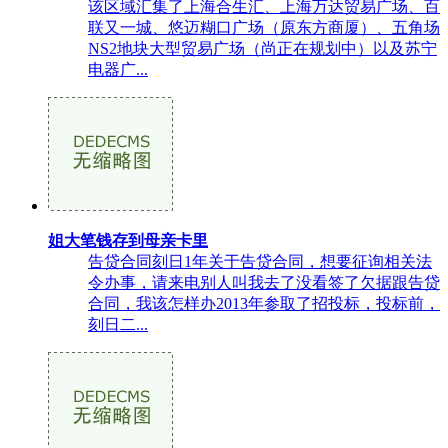
该区域汇集了上海合生汇、上海万达贸易广场、百
联又一城、悠迈糊口广场（原东方商厦）、五角场
NS2地块大型贸易广场（尚正在规划中）以及苏宁
电器广...
姐大笔钱存到母亲卡里
告贷合同刻日1年关于告贷合同，想要征询相关法
令办事，请来电别人叫我去了没看签了欠据跟告贷
合同，我该怎样办2013年参取了招投标，投标前，
刻日二...