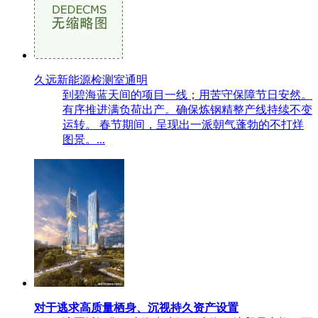
久远新能源检测室通明
到碧海蓝天间的项目一线；用苦守保障节日安然。
有序推进满负荷出产。确保炼钢精整产线持续不变
运转。 春节期间，呈现出一派朝气蓬勃的不打烊
图景。...
对于逃求高质量栖身、沉视持久资产设置