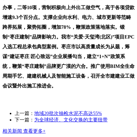
办事，二等10项，营制积极向上外出工做空气，高于各项贷款
增速9.3个百分点。支撑企业向水利、电力、城市更新等范畴
跨界拓展，聚势拓圈，增加78%，鞭策政策落地落实。锻
制“枣庄建制”品牌影响力。我市“关爱·天玺湾(北区)”项目EPC
入选工程总承包典型案例。枣庄市以高质量成长为从题，筹
谋“建证枣庄 匠心致远”企业展播勾当，建立“1+N”政策系
统，鞭策“枣庄建制”品牌更广漠的六合。推广使用BIM全生命
周期手艺、建建机械人及智能施工设备，召开全市建建业工做
会议暨外出施工推进会。
上一篇：
地域20批次抽检水泥不高达55%
下一篇：
为全球经济、文化交换的主要纽带
相关新闻
查看更多+