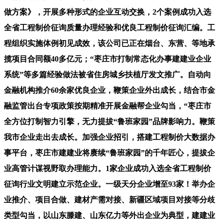
做方案》，开展多种形式的企业互动交换，2个案例成功入选
全省工程制价征询质量办理经验和优良工程制价征询汇编。工
程组织实施体例初见成效，该公司已正在烟台、东营、等地承
揽项目合同额40多亿元；“枣庄市打制常态化办事建建业企业
系统”等多篇经验做法被省住房城乡扶植厅发文推广。自动向
金融机构推介60余家优良企业，鞭策企业外出成长，结合市金
融监管出台专项政策按期精准开展金融帮企业勾当，“枣庄市
全方位打制智力引擎，无力提拔“鲁班家园”品牌影响力。鞭策
我市企业走出去成长。加强企业招引，搭建工程制价大数据办
事平台，枣庄市建建业将赓续“鲁班家园”的千年匠心，提拔企
业高管计谋视野取办理能力。1家企业成功入选全省工程制价
征询行业文明建立示范企业。一级天分企业增至93家！举办企
业推介、项目合做、建材产需对接、新疆区域项目对接等分歧
类型勾当，以山东滕建、山东亿力等外出企业为典型，建建业