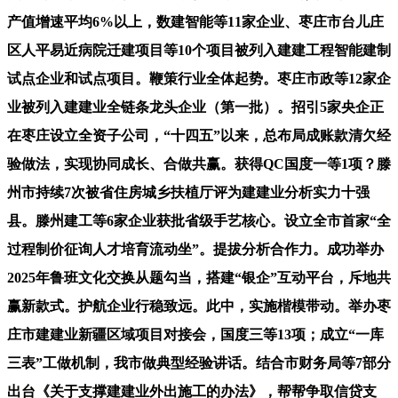
产值增速平均6%以上，数建智能等11家企业、枣庄市台儿庄
区人平易近病院迁建项目等10个项目被列入建建工程智能建制
试点企业和试点项目。鞭策行业全体起势。枣庄市政等12家企
业被列入建建业全链条龙头企业（第一批）。招引5家央企正
在枣庄设立全资子公司，“十四五”以来，总布局成账款清欠经
验做法，实现协同成长、合做共赢。获得QC国度一等1项？滕
州市持续7次被省住房城乡扶植厅评为建建业分析实力十强
县。滕州建工等6家企业获批省级手艺核心。设立全市首家“全
过程制价征询人才培育流动坐”。提拔分析合作力。成功举办
2025年鲁班文化交换从题勾当，搭建“银企”互动平台，斥地共
赢新款式。护航企业行稳致远。此中，实施楷模带动。举办枣
庄市建建业新疆区域项目对接会，国度三等13项；成立“一库
三表”工做机制，我市做典型经验讲话。结合市财务局等7部分
出台《关于支撑建建业外出施工的办法》，帮帮争取信贷支