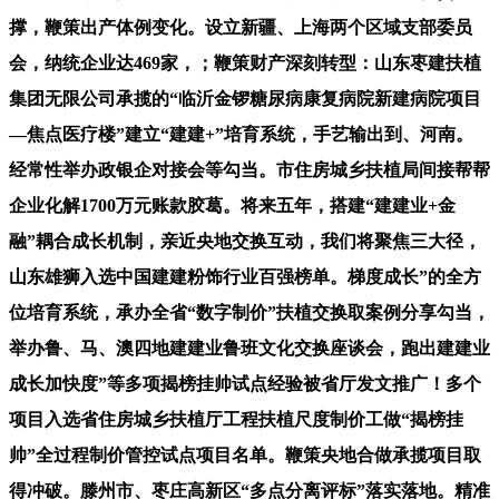
撑，鞭策出产体例变化。设立新疆、上海两个区域支部委员
会，纳统企业达469家，；鞭策财产深刻转型：山东枣建扶植
集团无限公司承揽的“临沂金锣糖尿病康复病院新建病院项目
—焦点医疗楼”建立“建建+”培育系统，手艺输出到、河南。
经常性举办政银企对接会等勾当。市住房城乡扶植局间接帮帮
企业化解1700万元账款胶葛。将来五年，搭建“建建业+金
融”耦合成长机制，亲近央地交换互动，我们将聚焦三大径，
山东雄狮入选中国建建粉饰行业百强榜单。梯度成长”的全方
位培育系统，承办全省“数字制价”扶植交换取案例分享勾当，
举办鲁、马、澳四地建建业鲁班文化交换座谈会，跑出建建业
成长加快度”等多项揭榜挂帅试点经验被省厅发文推广！多个
项目入选省住房城乡扶植厅工程扶植尺度制价工做“揭榜挂
帅”全过程制价管控试点项目名单。鞭策央地合做承揽项目取
得冲破。滕州市、枣庄高新区“多点分离评标”落实落地。精准