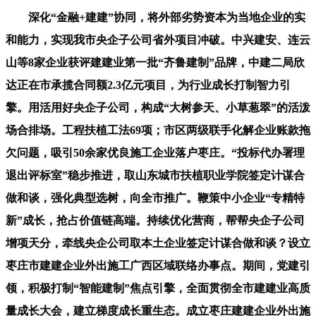
深化“金融+建建”协同，将外部劣势资本为当地企业的实
和能力，实现我市央企子公司省外项目冲破。中兴建安、连云
山等8家企业获评建建业第一批“齐鲁建制”品牌，中建二局欣
达正在市承揽合同额2.3亿元项目，为行业成长打制智力引
擎。用活用好央企子公司，构成“大树参天、小草葱翠”的活泼
场合排场。工程扶植工法69项；市区两级联手化解企业账款拖
欠问题，吸引50余家优良施工企业落户枣庄。“投标代办署理
退出评标室”稳步推进，取山东城市扶植职业学院签定计谋合
做和谈，强化典型选树，向全市推广。鞭策中小企业“专精特
新”成长，抢占价值链高端。持续优化营商，帮帮央企子公司
增项天分，牵线央企公司取本土企业签定计谋合做和谈？设立
枣庄市建建企业外出施工广西区域联络办事点。期间，党建引
领，积极打制“智能建制”焦点引擎，全面贯彻全市建建业高质
量成长大会，建立梯度成长重生态。成立枣庄建建企业外出施