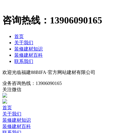
咨询热线：
13906090165
首页
关于我们
装修建材知识
装修建材百科
联系我们
欢迎光临福建88BIFA·官方网站建材有限公司
业务咨询热线：
13906090165
关注微信
首页
关于我们
装修建材知识
装修建材百科
联系我们