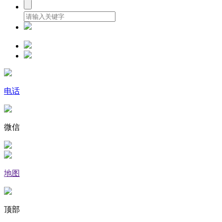
电话
微信
地图
顶部