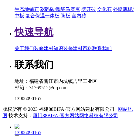
生态地铺石
彩码砖/陶瓷马赛克
劈开砖
文化石
外墙薄板/
中板
复合保温一体板
陶板
室内砖
快速导航
关于我们
装修建材知识
装修建材百科
联系我们
联系我们
地址：福建省晋江市内坑镇吉里工业区
邮箱：31769512@qq.com
13906090165
版权所有 © 2023 福建88BIFA·官方网站建材有限公司
网站地
图
技术支持：
厦门88BIFA·官方网站网络科技有限公司
13906090165