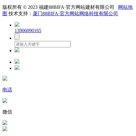
版权所有 © 2023 福建88BIFA·官方网站建材有限公司
网站地
图
技术支持：
厦门88BIFA·官方网站网络科技有限公司
13906090165
电话
微信