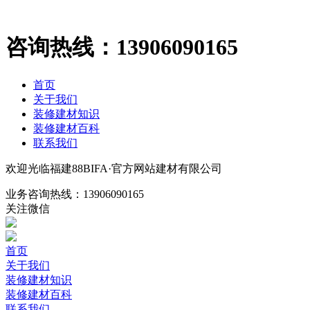
咨询热线：
13906090165
首页
关于我们
装修建材知识
装修建材百科
联系我们
欢迎光临福建88BIFA·官方网站建材有限公司
业务咨询热线：
13906090165
关注微信
首页
关于我们
装修建材知识
装修建材百科
联系我们