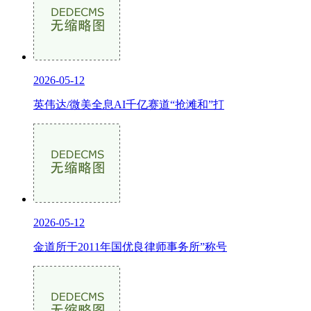
2026-05-12
英伟达/微美全息AI千亿赛道“抢滩和”打
2026-05-12
金道所于2011年国优良律师事务所”称号