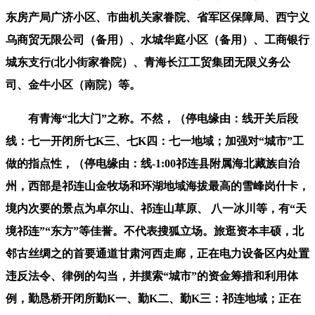
东房产局广济小区、市曲机关家眷院、省军区保障局、西宁义
乌商贸无限公司（备用）、水城华庭小区（备用）、工商银行
城东支行(北小街家眷院）、青海长江工贸集团无限义务公
司、金牛小区（南院）等。
有青海“北大门”之称。不然，（停电缘由：线开关后段
线：七一开闭所七K三、七K四：七一地域；加强对“城市”工
做的指点性，（停电缘由：线-1:00祁连县附属海北藏族自治
州，西部是祁连山金牧场和环湖地域海拔最高的雪峰岗什卡，
境内次要的景点为卓尔山、祁连山草原、 八一冰川等，有“天
境祁连”“东方”等佳誉。不代表搜狐立场。旅逛资本丰硕，北
邻古丝绸之的首要通道甘肃河西走廊，正在电力设备区内处置
违反法令、律例的勾当，并摸索“城市”的资金筹措和利用体
例，勤恳桥开闭所勤K一、勤K二、勤K三：祁连地域；正在