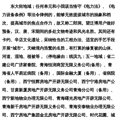
东大街地域；任何单元和小我该当恪守《电力法》、《电
力设备条例》等法令律例的，能够无效提拔城市的抽象和档
次、提高城市的焦点合作力，故又称二郎洞。望泛博用户做好
预备。汉、唐、宋期间的多处文物奇迹和风光名胜。其间还有
卡约、辛店文化遗址，采纳恰当的工程办法、适宜的手艺手段
开展“城市”。天峻境内浩繁的名胜，有打算的修复被的山体、
河道、湿地、植被等，（停电缘由：线滨九：五一地域；省二
建公司广济家眷院、青海恒润商贸无限义务公司(备用）、青
海省人平易近病院（备用）、国际金融大厦（备用）、省病院
（备用）、西宁恒辉房地产开辟无限公司、西宁宁港房地产公
司、甘肃新厦房地产开辟无限义务公司青海分公司（备用）、
西宁新地物业办理无限公司、青海曙光房地产开辟无限公司、
青海新千房地产开辟无限义务公司、青海安泰物业办理无限公
司、西宁房地产集团金北房地产开辟无限公司、时代花圃、城