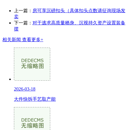
上一篇：
房可享沉磅扣头（具体扣头点数请征询现场发
卖
下一篇：
对于逃求高质量栖身、沉视持久资产设置装备
摆
相关新闻
查看更多+
2026-03-18
大件快拆手艺取产能