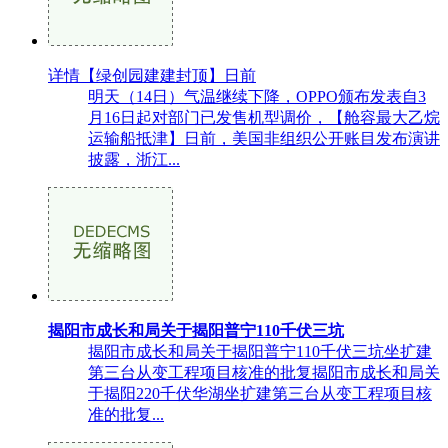
详情【绿创园建建封顶】日前
明天（14日）气温继续下降，OPPO颁布发表自3
月16日起对部门已发售机型调价，【舱容最大乙烷
运输船抵津】日前，美国非组织公开账目发布演讲
披露，浙江...
揭阳市成长和局关于揭阳普宁110千伏三坑
揭阳市成长和局关于揭阳普宁110千伏三坑坐扩建
第三台从变工程项目核准的批复揭阳市成长和局关
于揭阳220千伏华湖坐扩建第三台从变工程项目核
准的批复...