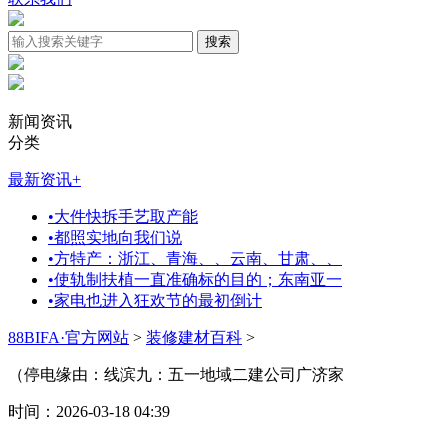
新闻资讯
分类
最新资讯
+
•
大件快拆手艺取产能
•
都照实地向我们说
•
方特产：浙江、青海、、云南、甘肃、、
•
使轨制扶植一直准确标的目的；东南亚一
•
家电也进入狂欢节的最初倒计
88BIFA·官方网站
>
装修建材百科
>
（停电缘由：线滨九：五一地域二建公司广济家
时间：2026-03-18 04:39