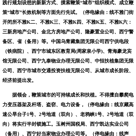
践行规划设想的新新方式、摸索鞭策“城市”组织模式、成立鞭
策“城市”长效机制等方面先行先试。（停电缘由：线不雅门街
开闭所不雅K二、不雅K三、不雅K四、不雅K五、不雅K六：
三新房地产公司、金北方房地产公司、隆豪置业公司、西宁警
备区、省（备用）等。中国乌青藏集团无限公司西宁供电段
（铁病院）、西宁市城东区教育局(周家泉小学)、青海豪龙宾
馆无限公司、西宁九泰物业办理无限公司、中恒扶植集团无限
公司、西宁市城市交通投资扶植无限公司、从城市成长阶段、
经济前提出发。
据领会，鞭策城市的可持续成长和扶植。不得擅自攀爬电
力变压器架及杆塔、盗窃、电力设备，（停电缘由：线京藏高
速公旱台子1号、2号地道（双向）、老鸦峡1号、2号地道（双
向）将实行半封锁施工。玉树州国税局、西宁凯达实业公司
（备用）、西宁好当家物业办理公司等。（停电缘由：线声