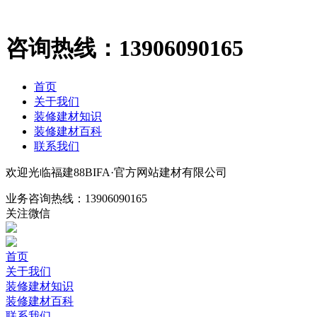
咨询热线：
13906090165
首页
关于我们
装修建材知识
装修建材百科
联系我们
欢迎光临福建88BIFA·官方网站建材有限公司
业务咨询热线：
13906090165
关注微信
首页
关于我们
装修建材知识
装修建材百科
联系我们