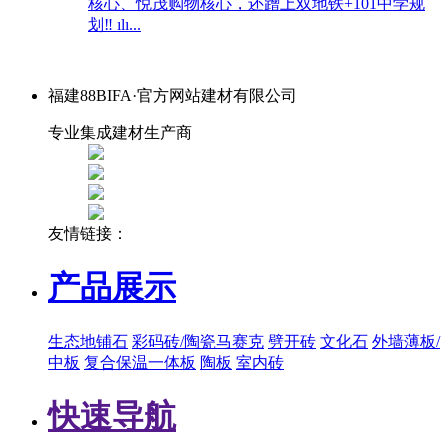
核心、悦茂购物核心，还蹭上双地铁+101中学规
划‼️ ılı...
福建88BIFA·官方网站建材有限公司
专业集成建材生产商
友情链接：
产品展示
生态地铺石
彩码砖/陶瓷马赛克
劈开砖
文化石
外墙薄板/
中板
复合保温一体板
陶板
室内砖
快速导航