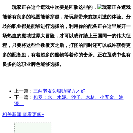
玩家正在这个逛戏中次要是匹敌这些的，
玩家正在逛戏
能够有良多的地图能够穿越，给玩家带来愈加刺激的体验。分
歧的职业都是能够进行选择的，利用你的配备正在这里展开一
场热血的魔域世界大冒险，才可以或许踏上王国同一的伟大征
程，只要将这些全数覆灭之后，打怪的同时还可以或许获得更
多的配备励，有着超多的魔物等着你的击杀。正在逛戏中也有
良多的这职业脚色能够选择。
上一篇：
三两老友边聊边喝方才好
下一篇：
包罗：水、水泥、沙子、木材、小五金、油
漆、
相关新闻
查看更多+