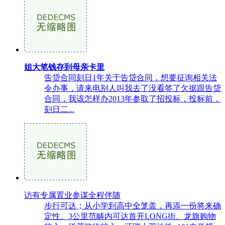
姐大笔钱存到母亲卡里
告贷合同刻日1年关于告贷合同，想要征询相关法
令办事，请来电别人叫我去了没看签了欠据跟告贷
合同，我该怎样办2013年参取了招投标，投标前，
刻日二...
访有专属置业参谋全程伴随
步行可达；从小学到高中全笼盖，再添一份将来确
定性。3公里范畴内可达首开LONG街、龙旗购物