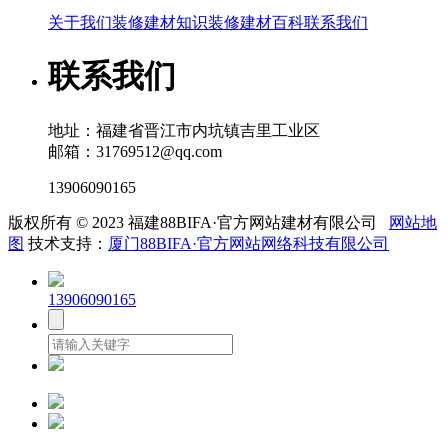
关于我们
装修建材知识
装修建材百科
联系我们
联系我们
地址：福建省晋江市内坑镇吉里工业区
邮箱：31769512@qq.com
13906090165
版权所有 © 2023 福建88BIFA·官方网站建材有限公司
网站地
图
技术支持：
厦门88BIFA·官方网站网络科技有限公司
13906090165