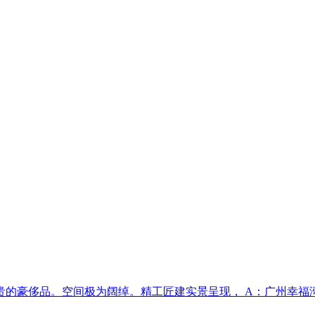
的豪侈品。空间极为阔绰。精工匠建实景呈现， A：广州幸福湾