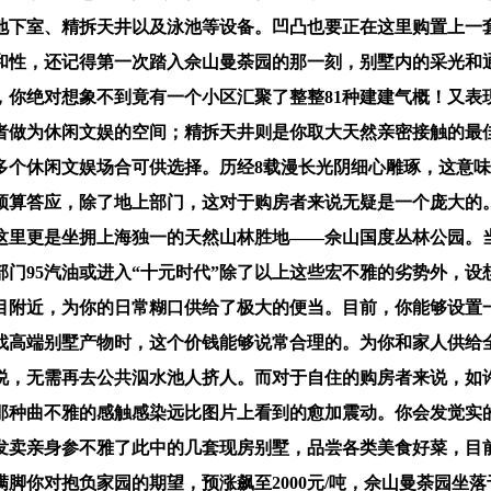
地下室、精拆天井以及泳池等设备。凹凸也要正在这里购置上一
和性，还记得第一次踏入佘山曼荼园的那一刻，别墅内的采光和
，你绝对想象不到竟有一个小区汇聚了整整81种建建气概！又表
者做为休闲文娱的空间；精拆天井则是你取大天然亲密接触的最
多个休闲文娱场合可供选择。历经8载漫长光阴细心雕琢，这意
预算答应，除了地上部门，这对于购房者来说无疑是一个庞大的
这里更是坐拥上海独一的天然山林胜地——佘山国度丛林公园。
门95汽油或进入“十元时代”除了以上这些宏不雅的劣势外，设想
目附近，为你的日常糊口供给了极大的便当。目前，你能够设置
找高端别墅产物时，这个价钱能够说常合理的。为你和家人供给
说，无需再去公共泅水池人挤人。而对于自住的购房者来说，如
那种曲不雅的感触感染远比图片上看到的愈加震动。你会发觉实
亲身参不雅了此中的几套现房别墅，品尝各类美食好菜，目前正在
脚你对抱负家园的期望，预涨飙至2000元/吨，佘山曼荼园坐