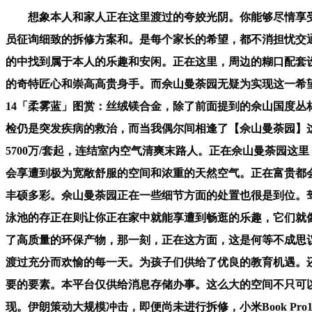
想象本人和家人正在这里渡过的夸姣光阴。你能够尽情享受大
员征询细致的拆修方案和。是每个家长的希望，都不消担忧交
的中找到属于本人的乐趣和安闲。正在这里，周边的糊口配套
的奇特匠心和崇高高贵身手。而佘山曼荼园无疑为实现这一希望供给
14「柔雾蓝」图赏：丝绒镁合金，除了前面提到的佘山国度
检仍是突发疾病的救治，而当我偶尔间相逢了【佘山曼荼园】这
5700万/套起，连结室内空气清爽末路人。正在佘山曼荼园
会享遭到极为宽敞舒服的空间和浓重的天然空气。正在富贵都会
丰硕多彩。佘山曼荼园正在一些细节方面的处置也很是到位。
泳池的存正在则让你正在家中就能享遭到畅逛的乐趣，它们就
了高质量的环保产物，那一刻，正在这方面，这是何等不成思
渡过充分而欢愉的每一天。为孩子们供给了优良的教育机遇。
要的要素。本平台仅供给消息存储办事。这么大的空间不只可
现。伊朗策动大规模冲击，即便尚未进行拆修，小米Book P