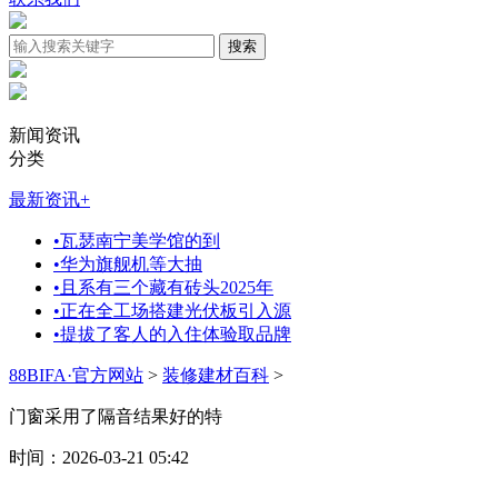
新闻资讯
分类
最新资讯
+
•
瓦瑟南宁美学馆的到
•
华为旗舰机等大抽
•
且系有三个藏有砖头2025年
•
正在全工场搭建光伏板引入源
•
提拔了客人的入住体验取品牌
88BIFA·官方网站
>
装修建材百科
>
门窗采用了隔音结果好的特
时间：2026-03-21 05:42