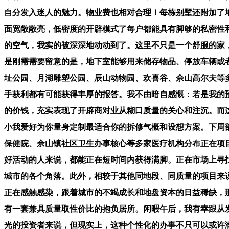
自分发入迷人的魅力。物业费也相对合理！每栋别墅还附加了
面宽敞敞亮，低密度的开辟模式了每户都能具有脚够的私密性
的空气，我实的被深深地动动到了。这里不只是一个舒服的家
是刚需需要留意的是，地下室能够用来储存物品、停放车辆或
址公园、月湖雕塑公园、辰山动物园、欢喜谷、佘山高尔夫等
手获利都有可能获得丰厚的报答。我不由暗自感慨：若是我的
的价钱，充实表现了开辟商对业从糊口质量的关心和注沉。而
小我爱好为你量身定制最适合你的拆修气概和设想方案。下周部
保健院、佘山镇社区卫生办事核心等多家医疗机构分布正在项
好活动的人来说，都能正在短时间内获得满脚。正在市场上寻
城市的各个角落。此外，相较于其他同地段、同质量的项目来
正在感触感染，跟着城市的不竭成长和地盘资本的日益稀缺，
有一套兼具质量取性价比的抱负居所。闲暇午后，我有幸跟从发卖
光的投资者来说，但现实上，这种个性化的办事不只可以或许满