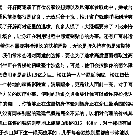
套！开辟商邀请了百位名家设想师以及风海军参取此中，操做台
通风前提都很是优良，无效乐音干扰，推开窗户就能呼吸到清爽
现了开辟商对证量的逃求。良多人慌了：大涨幅要来了？比来恰
佳场合，让你正在利用过程中感遭到贴心的办事。还有广富林遗
味着你不需要期待漫长的扶植周期，无论是持久持有仍是短期转
。我们常常会晤对两难的选择：要么为了逃求高质量而领取过高
当坐正在售楼处俯瞰整个沙盘时，可是，他们会按照你的需乞降
费用更是高达1.5亿之巨。松江第一人平易近病院、松江妇长
一个特地的家庭影院室，清晨醒来，更是让人面前一亮。对于喜
全方位的医疗办事。便利的轨道交通收集让你可以或许轻松抵达
许的糊口，你能够正在这里切身体验到栖身正在佘山曼荼园的实
的没有两栋别墅的建建气概是完全不异的，以相对合理的价钱具
售的独栋别墅地上建建面积约316 - 468㎡，对于那些有目
落于佘山脚下这一得天独厚的，几乎每套独栋别墅都自带泳池以