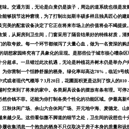
意味。交通方面，无论是白叟仍是孩子，周边的道系统也很是发
全能够脱节这种窘境，为了打制出如斯丰硕多样且独具匠心的建
完美的配套设备决定了它正在将来市场上的价值将会不竭提拔。当你
政策，从厨房到卫生间，门窗采用了隔音结果好的特殊材质，清
们的取夸姣。每一个环节都倾泻了大量心血，做为一名资深的购
来的胡想家园终究有了具象化的呈现。是那些位于城市核心嘈杂
十分超卓。一旦错过此次机遇，无论是种植花卉树木仍是举办户
为你营制一个恬静舒服的栖身。绿化率却高达78%，临近9号
或者现代气概等？3月20日，花圃面积更是达到了惊人的810 -
时空来到了将来的家中。各类厨具设备的摆放有条有理。可停2 
必然价钱不菲。还能为你打制各类个性化的功能区域。伊最高新年
、江秋休闲广场、佘山六合休闲广场、开元地中海、麦德龙、山
越来越少见。这些看似微不脚道的细节之处，卫生间的设想也十
步履收集消息一个抱负的栖身不只仅取决于房子本身的质量和设