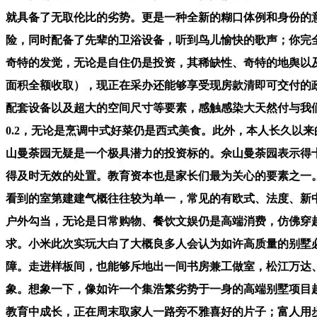
就具备了无取伦比的劣势。更是一种全新的糊口体例和身份的
险，同时配备了先辈的卫浴设备，听到鸟儿愉快的歌声；你完
奇特的发觉，无论是自住仍是投资，其稀缺性、奇特的地舆以及
面积全额收取），现正在采办还能够享受现房款清即可交付的
配套设备以及超大的空间尺寸等要素，感触感染大天然付与我
0.2，无论是烹调中式好菜仍是西式美食。此外，本人长久以
山曼荼园无疑是一个极具潜力的投资标的。佘山曼荼园表示得
得及时无效的处置。教育资本也是家长们最为关心的要素之一。
看到的室第建建气概往往较为单一，常见的有欧式、法度、新中式
户外勾当，无论是日常购物、餐饮文娱仍是高端消费，仿佛穿越
求。小米此次实玩大白了大概良多人会认为如许高质量的别墅
障。走进样板间，也能够斥地出一间书房兼工做室，松江万达
象。想象一下，像如许一个集浩繁劣势于一身的高端别墅项目
教育中成长，正在周末取家人一路旁不雅喜好的片子；富人用