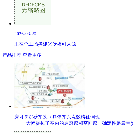
2026-03-20
正在全工场搭建光伏板引入源
产品推荐
查看更多+
房可享沉磅扣头（具体扣头点数请征询现
大幅提拔了室内的通透感和空间感。确定性是最宝贵