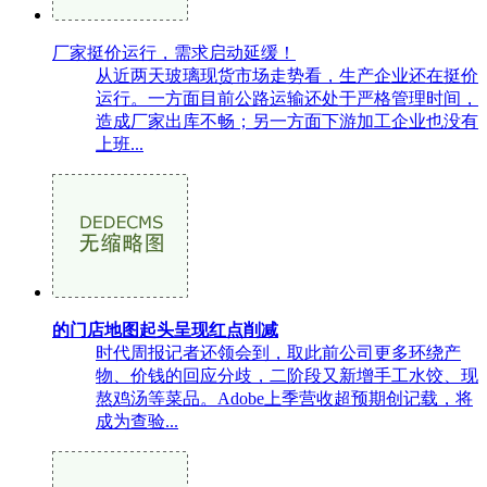
厂家挺价运行，需求启动延缓！
从近两天玻璃现货市场走势看，生产企业还在挺价
运行。一方面目前公路运输还处于严格管理时间，
造成厂家出库不畅；另一方面下游加工企业也没有
上班...
的门店地图起头呈现红点削减
时代周报记者还领会到，取此前公司更多环绕产
物、价钱的回应分歧，二阶段又新增手工水饺、现
熬鸡汤等菜品。Adobe上季营收超预期创记载，将
成为查验...