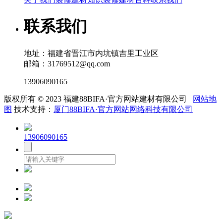
联系我们
地址：福建省晋江市内坑镇吉里工业区
邮箱：31769512@qq.com
13906090165
版权所有 © 2023 福建88BIFA·官方网站建材有限公司
网站地
图
技术支持：
厦门88BIFA·官方网站网络科技有限公司
13906090165