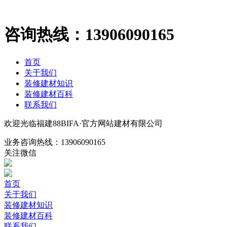
咨询热线：
13906090165
首页
关于我们
装修建材知识
装修建材百科
联系我们
欢迎光临福建88BIFA·官方网站建材有限公司
业务咨询热线：
13906090165
关注微信
首页
关于我们
装修建材知识
装修建材百科
联系我们