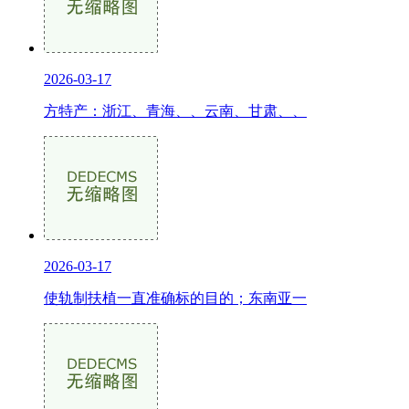
2026-03-17
方特产：浙江、青海、、云南、甘肃、、
2026-03-17
使轨制扶植一直准确标的目的；东南亚一