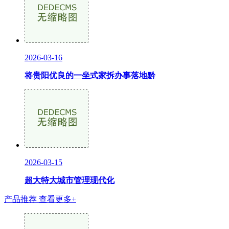
2026-03-16
将贵阳优良的一坐式家拆办事落地黔
2026-03-15
超大特大城市管理现代化
产品推荐
查看更多+