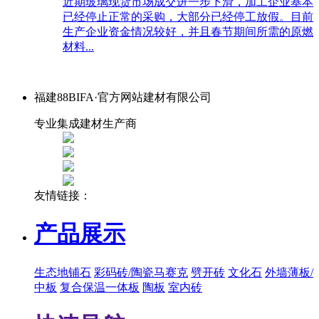
近期玻璃现货市场成交进一步下滑，加工企业基本
已经停止正常的采购，大部分已经停工放假。目前
生产企业资金情况较好，并且春节期间所需的原燃
材料...
福建88BIFA·官方网站建材有限公司
专业集成建材生产商
友情链接：
产品展示
生态地铺石
彩码砖/陶瓷马赛克
劈开砖
文化石
外墙薄板/
中板
复合保温一体板
陶板
室内砖